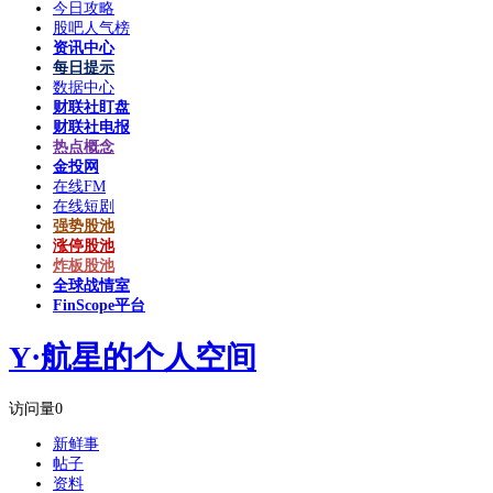
今日攻略
股吧人气榜
资讯中心
每日提示
数据中心
财联社盯盘
财联社电报
热点概念
金投网
在线FM
在线短剧
强势股池
涨停股池
炸板股池
全球战情室
FinScope平台
Y·航星的个人空间
访问量
0
新鲜事
帖子
资料