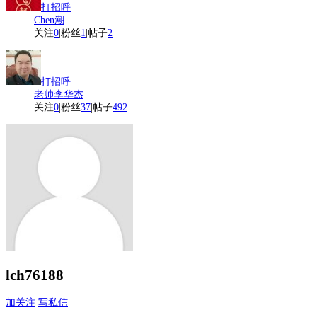
打招呼
Chen潮
关注
0
|
粉丝
1
|
帖子
2
打招呼
老帅李华杰
关注
0
|
粉丝
37
|
帖子
492
lch76188
加关注
写私信