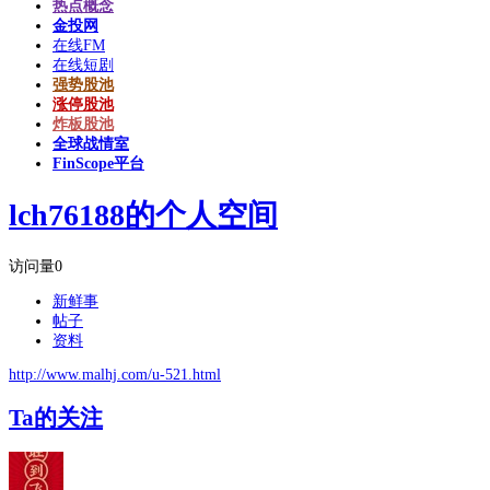
热点概念
金投网
在线FM
在线短剧
强势股池
涨停股池
炸板股池
全球战情室
FinScope平台
lch76188的个人空间
访问量
0
新鲜事
帖子
资料
http://www.malhj.com/u-521.html
Ta的关注