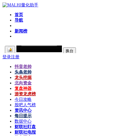
首页
导航
粉丝区
新闻榜
登录
注册
抖音老帅
头条老帅
龙头挖掘
北向资金
复盘神器
游资龙虎榜
今日攻略
股吧人气榜
资讯中心
每日提示
数据中心
财联社盯盘
财联社电报