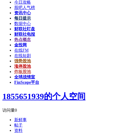
今日攻略
股吧人气榜
资讯中心
每日提示
数据中心
财联社盯盘
财联社电报
热点概念
金投网
在线FM
在线短剧
强势股池
涨停股池
炸板股池
全球战情室
FinScope平台
1855651939的个人空间
访问量
0
新鲜事
帖子
资料